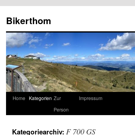
Zum
Inhalt
Bikerthom
springen
Home
Kategorien
Zur
Impressum
Person
F 700 GS
Kategoriearchiv: