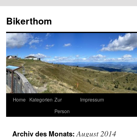
Zum
Inhalt
Bikerthom
springen
Home
Kategorien
Zur
Impressum
Person
August 2014
Archiv des Monats: