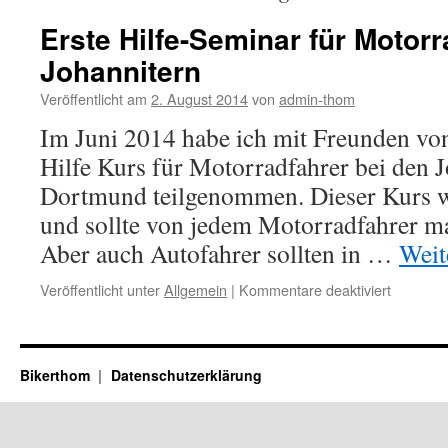
Erste Hilfe-Seminar für Motorr
Johannitern
Veröffentlicht am
2. August 2014
von
admin-thom
Im Juni 2014 habe ich mit Freunden von
Hilfe Kurs für Motorradfahrer bei den J
Dortmund teilgenommen. Dieser Kurs wa
und sollte von jedem Motorradfahrer m
Aber auch Autofahrer sollten in …
Weit
für
Veröffentlicht unter
Allgemein
|
Kommentare deaktiviert
Erste
Hilfe-
Seminar
für
Bikerthom
Datenschutzerklärung
Motorrad
bei
den