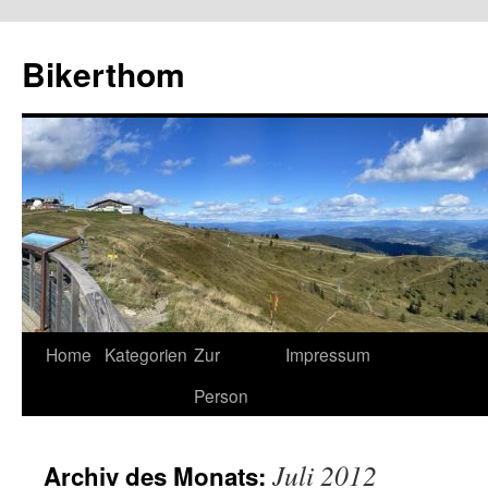
Zum
Inhalt
Bikerthom
springen
Home
Kategorien
Zur
Impressum
Person
Juli 2012
Archiv des Monats: