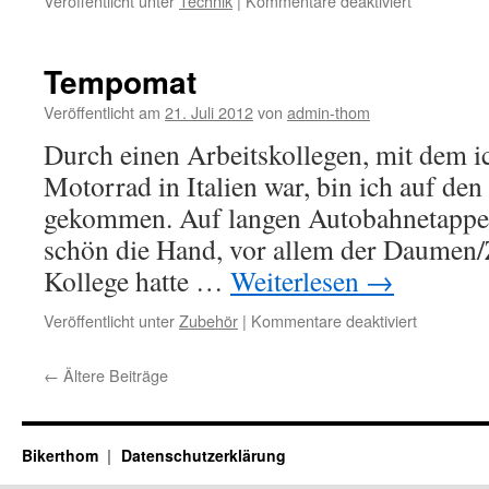
Veröffentlicht unter
Technik
|
Kommentare deaktiviert
Aktive
Navihalter
defekt
Tempomat
Veröffentlicht am
21. Juli 2012
von
admin-thom
Durch einen Arbeitskollegen, mit dem ic
Motorrad in Italien war, bin ich auf de
gekommen. Auf langen Autobahnetappen
schön die Hand, vor allem der Daumen/
Kollege hatte …
Weiterlesen
→
für
Veröffentlicht unter
Zubehör
|
Kommentare deaktiviert
Tempoma
←
Ältere Beiträge
Bikerthom
Datenschutzerklärung