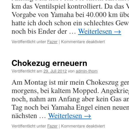
km das Ventilspiel kontrolliert. Da das V
Vorgabe von Yamaha bei 40.000 km über
hatte ich doch schon ein schlechtes Gew
noch bis Ender der …
Weiterlesen
→
für
Veröffentlicht unter
Fazer
|
Kommentare deaktiviert
Ventilspiel
prüfen
und
Chokezug erneuern
einstellen
Veröffentlicht am
29. Juli 2012
von
admin-thom
Am Montag ist mir mein Chokeszug geri
morgens, bei kaltem Mopped. Angekrieg
noch, nahm am Anfang aber kein Gas an
Tag noch bei Yamaha Engel einen neuen
nächsten …
Weiterlesen
→
für
Veröffentlicht unter
Fazer
|
Kommentare deaktiviert