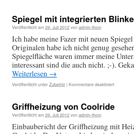
Chokezug
erneuern
Spiegel mit integrierten Blink
Veröffentlicht am
29. Juli 2012
von
admin-thom
Ich habe meine Fazer mit neuen Spiegel 
Originalen habe ich nicht genug gesehen
Spiegelfläche waren immer meine Unter
interessant sind die auch nicht. ;-). Gek
Weiterlesen
→
für
Veröffentlicht unter
Zubehör
|
Kommentare deaktiviert
Spiegel
mit
integrierte
Griffheizung von Coolride
Blinkern
Veröffentlicht am
29. Juli 2012
von
admin-thom
Einbaubericht der Griffheizung mit He