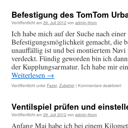
des
Anlasserscha
Befestigung des TomTom Urba
Veröffentlicht am
29. Juli 2012
von
admin-thom
Ich habe mich auf der Suche nach einer
Befestigungsmöglichkeit gemacht, die 
unauffällig ist und bei montiertem Navi
verdeckt. Fündig geworden bin ich dann
der Kupplungsarmatur. Ich habe mir ei
Weiterlesen
→
für
Veröffentlicht unter
Fazer
,
Zubehör
|
Kommentare deaktiviert
Bef
des
To
Ventilspiel prüfen und einstell
Urb
Rid
Veröffentlicht am
29. Juli 2012
von
admin-thom
Anfang Mai habe ich bei einem Kilomet