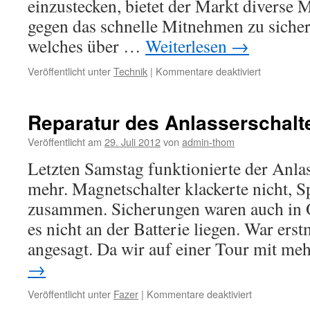
einzustecken, bietet der Markt diverse 
gegen das schnelle Mitnehmen zu sichern
welches über …
Weiterlesen
→
für
Veröffentlicht unter
Technik
|
Kommentare deaktiviert
Diebstahls
für
den
Reparatur des Anlasserschalt
Urban
Rider
Veröffentlicht am
29. Juli 2012
von
admin-thom
Letzten Samstag funktionierte der Anlas
mehr. Magnetschalter klackerte nicht, 
zusammen. Sicherungen waren auch in 
es nicht an der Batterie liegen. War ers
angesagt. Da wir auf einer Tour mit m
→
für
Veröffentlicht unter
Fazer
|
Kommentare deaktiviert
Reparatur