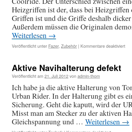
Coolride. Der Unterschied zwischen ein
Heizgriffen ist der, dass bei Heizgriffen
Griffen ist und die Griffe deshalb dicker
Außerdem müssen die Originalen demo
Weiterlesen
→
für
Veröffentlicht unter
Fazer
,
Zubehör
|
Kommentare deaktiviert
Gri
von
Coo
Aktive Navihalterung defekt
Veröffentlicht am
21. Juli 2012
von
admin-thom
Ich habe ja die aktive Halterung von 
Urban Rider. In der Halterung gibt es 
Sicherung. Geht die kaputt, wird der U
Misst man am Stecker zu der aktiven H
Gleichspannung und …
Weiterlesen
→
für