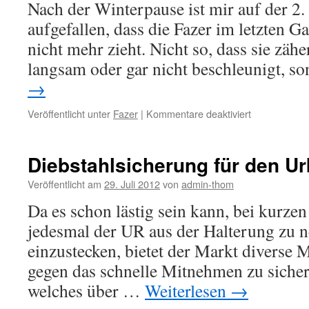
Nach der Winterpause ist mir auf der 2. 
Tiger
900
aufgefallen, dass die Fazer im letzten 
GT
nicht mehr zieht. Nicht so, dass sie zäh
Pro
langsam oder gar nicht beschleunigt, 
→
für
Veröffentlicht unter
Fazer
|
Kommentare deaktiviert
Leistungsverl
bei
hoher
Diebstahlsicherung für den Ur
Drehzahl
Veröffentlicht am
29. Juli 2012
von
admin-thom
Da es schon lästig sein kann, bei kurzen
jedesmal der UR aus der Halterung zu
einzustecken, bietet der Markt diverse 
gegen das schnelle Mitnehmen zu sichern
welches über …
Weiterlesen
→