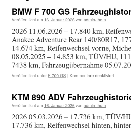
BMW F 700 GS Fahrzeughistor
Veröffentlicht am
16. Januar 2026
von
admin-thom
2026 11.06.2026 – 17.840 km, Reifenwe
Anakee Adventure Rear 140/80R17, 177
14.674 km, Reifenwechsel vorne, Miche
08.05.2025 – 14.853 km, TÜV/HU, 111
7438 km, Fahrzeugübernahme 05.07.
für
Veröffentlicht unter
F 700 GS
|
Kommentare deaktiviert
BMW
F
700
KTM 890 ADV Fahrzeughistori
GS
Fahrzeug
Veröffentlicht am
16. Januar 2026
von
admin-thom
2026 05.03.2026 – 17.736 km, TÜV/HU
17.736 km, Reifenwechsel hinten, hinte