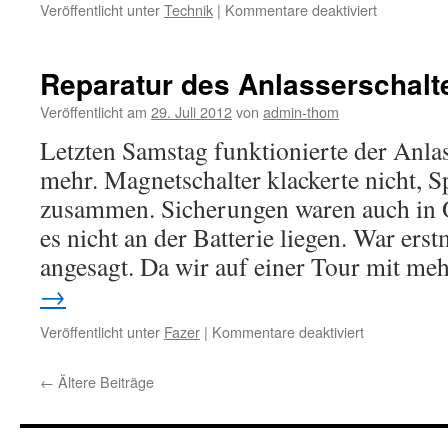
für
Veröffentlicht unter
Technik
|
Kommentare deaktiviert
Diebstahls
für
den
Reparatur des Anlasserschalt
Urban
Rider
Veröffentlicht am
29. Juli 2012
von
admin-thom
Letzten Samstag funktionierte der Anlas
mehr. Magnetschalter klackerte nicht, 
zusammen. Sicherungen waren auch in 
es nicht an der Batterie liegen. War ers
angesagt. Da wir auf einer Tour mit m
→
für
Veröffentlicht unter
Fazer
|
Kommentare deaktiviert
Reparatur
des
←
Ältere Beiträge
Anlasserscha