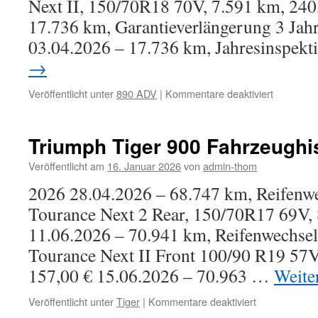
Next II, 150/70R18 70V, 7.591 km, 240
17.736 km, Garantieverlängerung 3 Jahr
03.04.2026 – 17.736 km, Jahresinspek
→
für
Veröffentlicht unter
890 ADV
|
Kommentare deaktiviert
KTM
890
ADV
Triumph Tiger 900 Fahrzeughis
Fahrzeugh
Veröffentlicht am
16. Januar 2026
von
admin-thom
2026 28.04.2026 – 68.747 km, Reifenwe
Tourance Next 2 Rear, 150/70R17 69V, 
11.06.2026 – 70.941 km, Reifenwechsel
Tourance Next II Front 100/90 R19 57
157,00 € 15.06.2026 – 70.963 …
Weite
für
Veröffentlicht unter
Tiger
|
Kommentare deaktiviert
Triumph