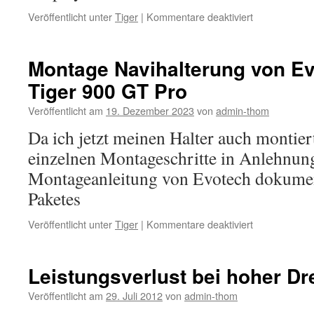
für
Veröffentlicht unter
Tiger
|
Kommentare deaktiviert
SW/HW-
Version
auf
Montage Navihalterung von Ev
dem
Tiger 900 GT Pro
Display
der
Veröffentlicht am
19. Dezember 2023
von
admin-thom
Tiger
900
Da ich jetzt meinen Halter auch montiert
anzeigen
einzelnen Montageschritte in Anlehnung
Montageanleitung von Evotech dokument
Paketes
für
Veröffentlicht unter
Tiger
|
Kommentare deaktiviert
Montage
Navihalterung
von
Leistungsverlust bei hoher Dr
Evotech
an
Veröffentlicht am
29. Juli 2012
von
admin-thom
der