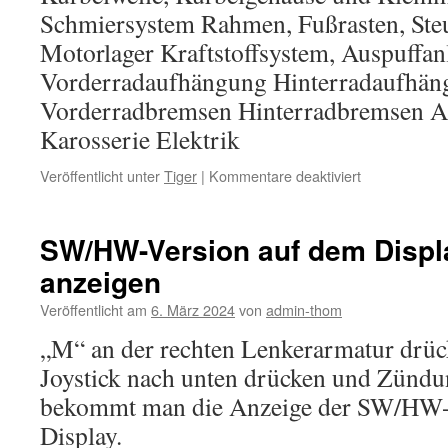
Schmiersystem Rahmen, Fußrasten, Steu
Motorlager Kraftstoffsystem, Auspuffanl
Vorderradaufhängung Hinterradaufhän
Vorderradbremsen Hinterradbremsen 
Karosserie Elektrik
für
Veröffentlicht unter
Tiger
|
Kommentare deaktiviert
Anzugsdreh
Tiger
900
SW/HW-Version auf dem Displa
anzeigen
Veröffentlicht am
6. März 2024
von
admin-thom
„M“ an der rechten Lenkerarmatur drück
Joystick nach unten drücken und Zündu
bekommt man die Anzeige der SW/HW-
Display.