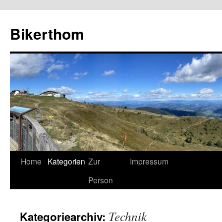
Zum
Inhalt
Bikerthom
springen
Home
Kategorien
Zur
Impressum
Person
Technik
Kategoriearchiv: