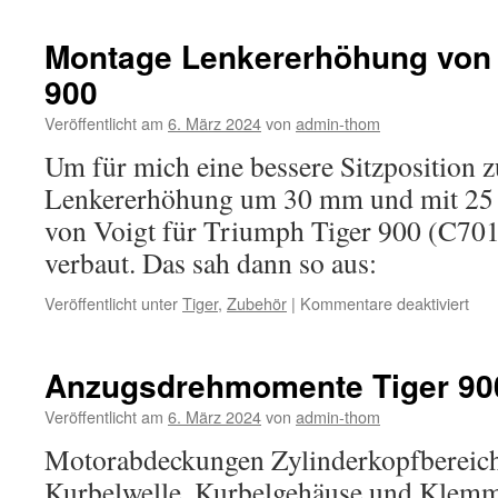
Tiger
900
Montage Lenkererhöhung von V
Fahrzeughisto
900
Veröffentlicht am
6. März 2024
von
admin-thom
Um für mich eine bessere Sitzposition zu
Lenkererhöhung um 30 mm und mit 25 
von Voigt für Triumph Tiger 900 (C7
verbaut. Das sah dann so aus:
für
Veröffentlicht unter
Tiger
,
Zubehör
|
Kommentare deaktiviert
Mon
Len
von
Anzugsdrehmomente Tiger 90
Voig
an
Veröffentlicht am
6. März 2024
von
admin-thom
Tige
Motorabdeckungen Zylinderkopfbereic
900
Kurbelwelle, Kurbelgehäuse und Klemm